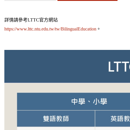
詳情請參考LTTC官方網站
https://www.lttc.ntu.edu.tw/tw/BilingualEducation
。