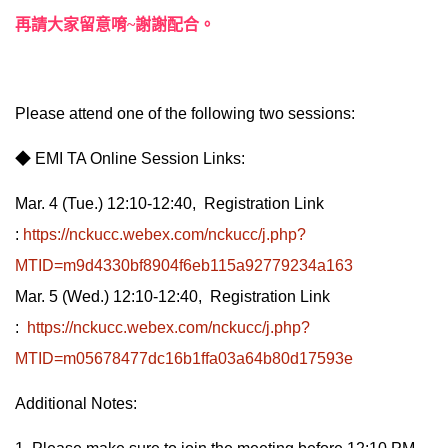
再請大家留意唷~謝謝配合。
Please attend one of the following two sessions:
◆ EMI TA Online Session Links:
Mar. 4 (Tue.) 12:10-12:40,
Registration Link
:
https://nckucc.webex.com/nckucc/j.php?
MTID=m9d4330bf8904f6eb115a92779234a163
Mar. 5 (Wed.) 12:10-12:40,
Registration Link
:
https://nckucc.webex.com/nckucc/j.php?
MTID=m05678477dc16b1ffa03a64b80d17593e
Additional Notes: