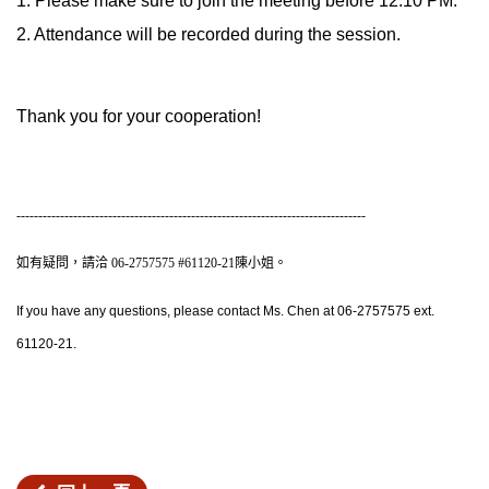
1. Please make sure to join the meeting before 12:10 PM.
2. Attendance will be recorded during the session.
Thank you for your cooperation!
--------------------------------------------------------------------------------
如有疑問，請洽 06-2757575 #61120-21陳小姐。
If you have any questions, please contact Ms. Chen at 06-2757575 ext.
61120-21.