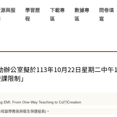
資源與服
學習歷
下載專
數據專
問卷填
務
程
區
區
寫
室擬於113年10月22日星期二中午121
授課限制」
rom One-Way Teaching to CoCreation
本校副學務長與衛生保健組長)。