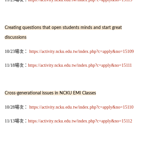
Creating questions that open students minds and start great
discussions
10/23場次：
https://activity.ncku.edu.tw/index.php?c=apply&no=15109
11/18場次：
https://activity.ncku.edu.tw/index.php?c=apply&no=15111
Cross-generational issues in NCKU EMI Classes
10/28場次：
https://activity.ncku.edu.tw/index.php?c=apply&no=15110
11/13場次：
https://activity.ncku.edu.tw/index.php?c=apply&no=15112