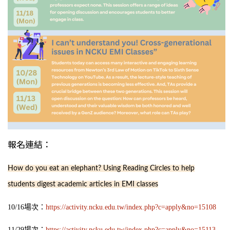
報名連結：
How do you eat an elephant? Using Reading Circles to help
students digest academic articles in EMI classes
10/16場次：
https://activity.ncku.edu.tw/index.php?c=apply&no=15108
11/29場次：
https://activity.ncku.edu.tw/index.php?c=apply&no=15113