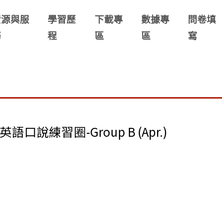
資源與服
學習歷
下載專
數據專
問卷填
務
程
區
區
寫
全英語口說練習圈-Group B (Apr.)