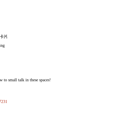
卡片
ing
 to small talk in these spaces!
17231