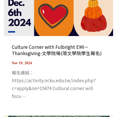
Culture Corner with Fulbright EMI－
Thanksgiving-文學院場(限文學院學生報名)
Nov 19, 2024
報名連結：
https://activity.ncku.edu.tw/index.php?
c=apply&no=15474 Cultural corner will
focu⋯