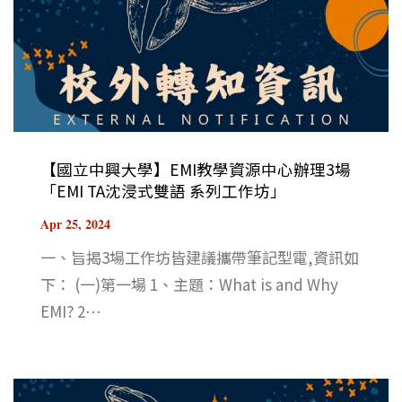
【國立中興大學】EMI教學資源中心辦理3場
「EMI TA沈浸式雙語 系列工作坊」
Apr 25, 2024
一、旨揭3場工作坊皆建議攜帶筆記型電,資訊如
下： (一)第一場 1、主題：What is and Why
EMI? 2⋯