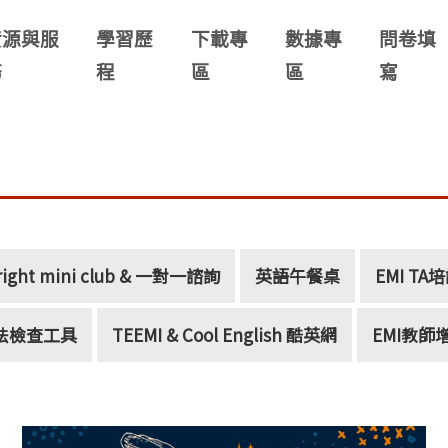
資源與服
學習歷
下載專
數據專
問卷填
務
程
區
區
寫
right mini club & 一對一諮詢
英語午餐桌
EMI TA
文文法檢查工具
TEEMI & Cool English 酷英網
EMI教師