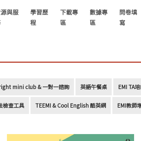
資源與服
學習歷
下載專
數據專
問卷填
務
程
區
區
寫
right mini club & 一對一諮詢
英語午餐桌
EMI TA
文文法檢查工具
TEEMI & Cool English 酷英網
EMI教師